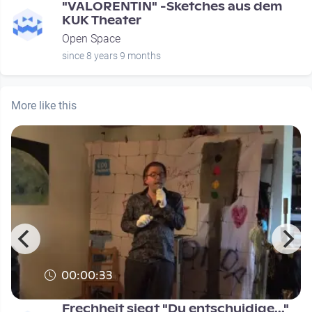
"VALORENTIN" -Sketches aus dem
KUK Theater
Open Space
since 8 years 9 months
More like this
00:00:33
Frechheit siegt "Du entschuidige..."