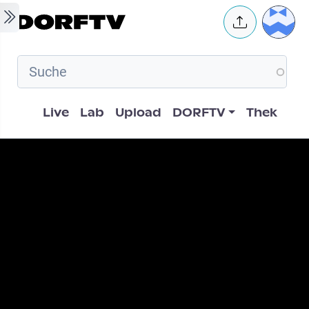
Skip to main content
User 
Hauptnavigation
Live
Lab
Upload
DORFTV
Thek