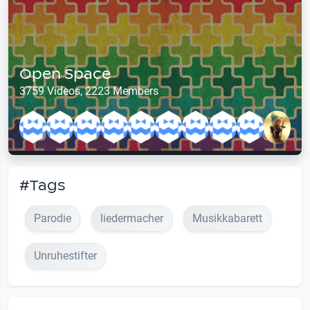
Open Space
3759 Videos, 2223 Members
#Tags
Parodie
liedermacher
Musikkabarett
Unruhestifter