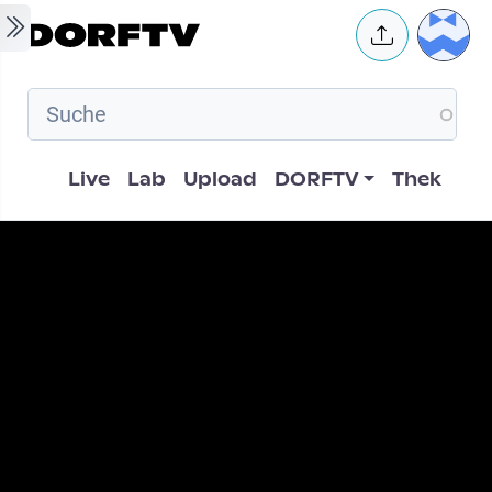
Skip to main content
User 
Hauptnavigation
Live
Lab
Upload
DORFTV
Thek