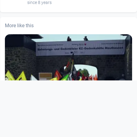
since 8 years
More like this
04:25:26
Internationale Gedenk- und
Befreiungsfeier in der KZ-Gedenks
DORFTV. link
since 8 years 3 months