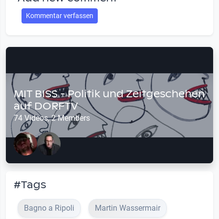
Kommentar verfassen
MIT BISS - Politik und Zeitgeschehen
auf DORFTV
74 Videos, 2 Members
#Tags
Bagno a Ripoli
Martin Wassermair