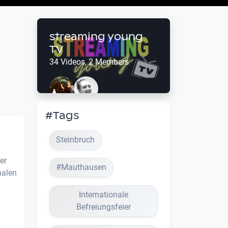
streaming young
TV
34 Videos, 2 Members
#Tags
Steinbruch
er
#Mauthausen
nalen
Internationale
Befreiungsfeier