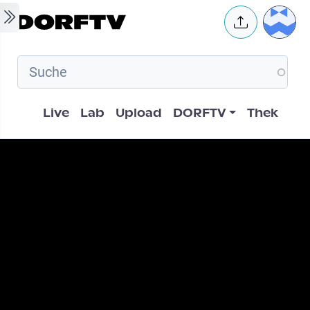
Skip to main content
User 
Hauptnavigation
Live
Lab
Upload
DORFTV
Thek