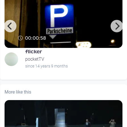
00:00:58
flicker
pocketTV
since 14 years 9 months
More like this