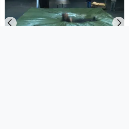
00:07:03
"Sag beim Abschied leise Servus"
Festival der Regionen 2017 - Ungebetene Gäste
since 9 years 3 months
Footer 1
Charta für Community Fernsehen in Österreich
Datenschutzerklärung
Gesetze im Rundfunkbereich
Grundsätze der Programmgestaltung
Jugendschutzerklärung