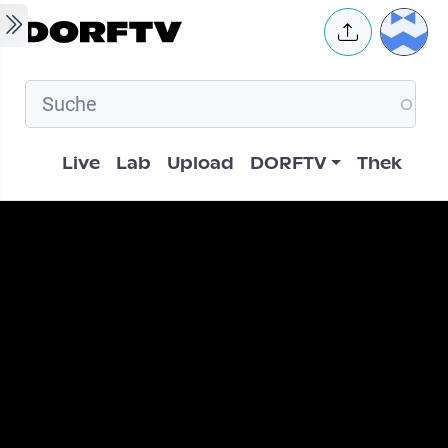
Skip to main content
User 
Hauptnavigation
Live
Lab
Upload
DORFTV
Thek