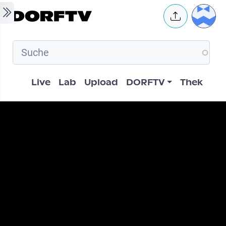
Skip to main content
User 
Hauptnavigation
Live
Lab
Upload
DORFTV
Thek