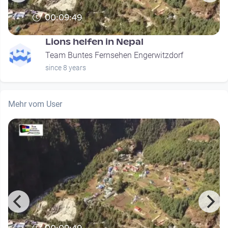
00:09:49
Lions helfen in Nepal
Team Buntes Fernsehen Engerwitzdorf
since 8 years
Mehr vom User