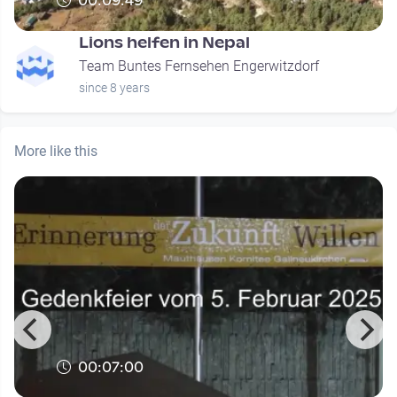
00:09:49
Lions helfen in Nepal
Team Buntes Fernsehen Engerwitzdorf
since 8 years
More like this
00:07:00