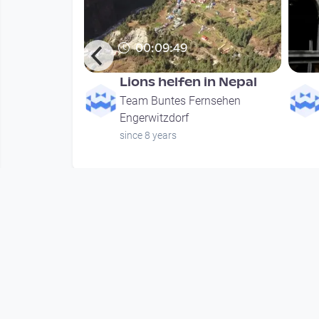
00:09:49
 Zukunft
Lions helfen in Nepal
rnsehen
Team Buntes Fernsehen
Engerwitzdorf
nth
since 8 years
Mehr vom User
00:09:49