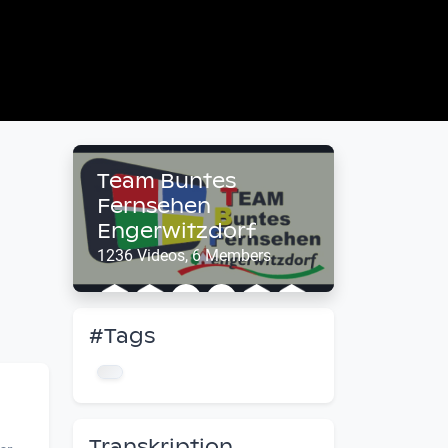
Team Buntes
Fernsehen
Engerwitzdorf
1236 Videos, 6 Members
#Tags
Transkription