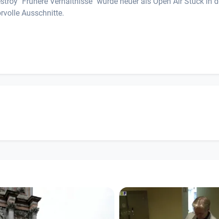
troy "Frühere Verhältnisse" wurde heuer als Open Air Stück in d
rvolle Ausschnitte.