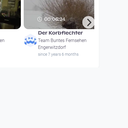
00:06:24
Der Korbflechter
en
Team Buntes Fernsehen
Engerwitzdorf
since 7 years 6 months
00:06:24