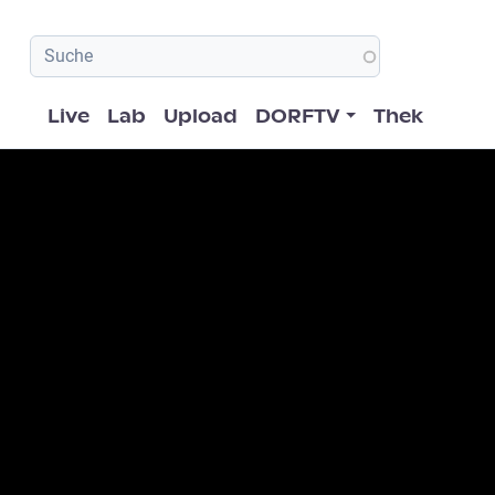
Hauptnavigation
Live
Lab
Upload
DORFTV
Thek