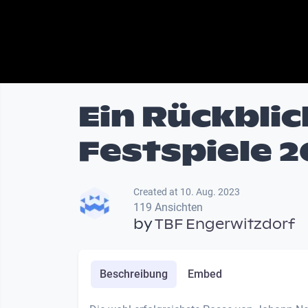
Ein Rückblic
Festspiele 2
Created at 10. Aug. 2023
119 Ansichten
by
TBF Engerwitzdorf
Beschreibung
Embed