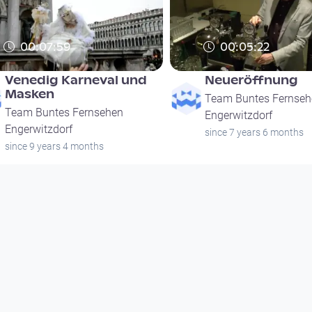
00:07:59
00:05:22
Venedig Karneval und
Neueröffnung
Masken
Team Buntes Fernseh
Team Buntes Fernsehen
Engerwitzdorf
Engerwitzdorf
since 7 years 6 months
since 9 years 4 months
00:07:59
00:05:22