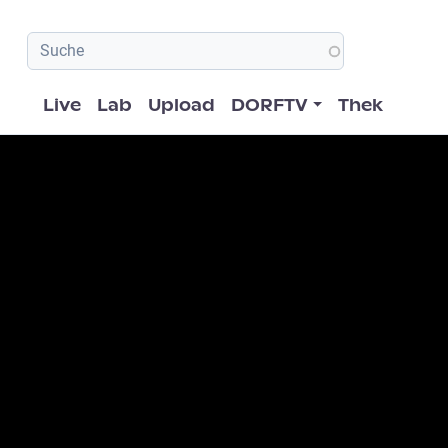
Hauptnavigation
Live
Lab
Upload
DORFTV
Thek