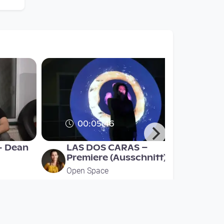
00:05:46
- Dean
LAS DOS CARAS –
Premiere (Ausschnitt)
Open Space
since 9 years 4 months