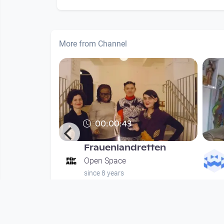
More from Channel
00:00:43
Frauenlandretten
hung
Open Space
since 8 years
nths