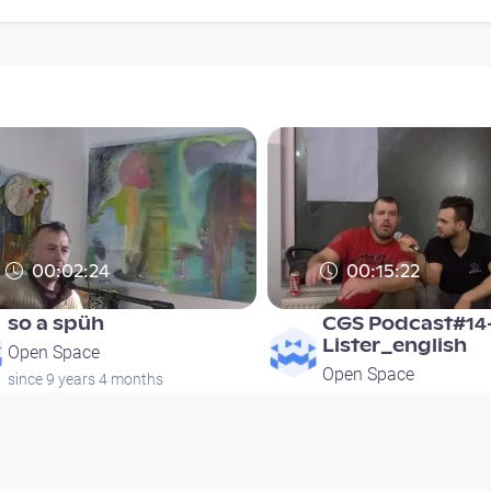
00:02:24
00:15:22
so a spüh
CGS Podcast#14
Lister_english
Open Space
Open Space
since 9 years 4 months
since 9 years 4 months