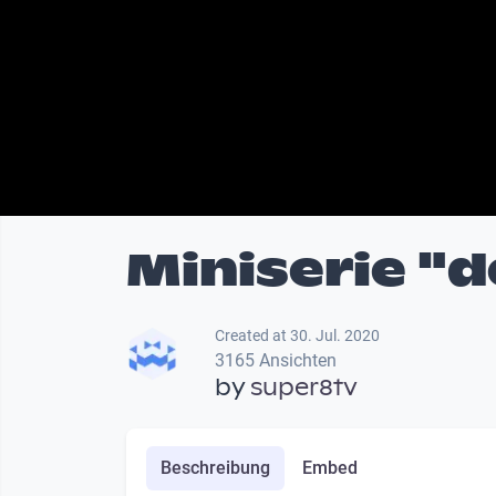
Miniserie "d
Created at 30. Jul. 2020
3165 Ansichten
by
super8tv
Beschreibung
Embed