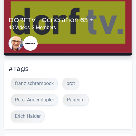
DORFTV - Generation 65 +
48 Videos, 2 Members
#Tags
franz schramböck
brot
Peter Augendopler
Paneum
Erich Haider