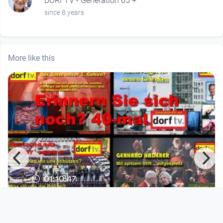
DORFTV - Generation 65 +
since 8 years
More like this
01:10:47
Generation 65+ | Erinnern Sie sich
noch? 40 Mal Generation 6