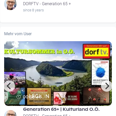
DORFTV - Generation 65 +
since 8 years
Mehr vom User
00:58:46
Generation 65+ | Kulturland O.Ö.