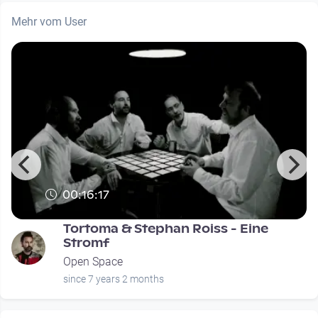
Mehr vom User
00:16:17
Tortoma & Stephan Roiss - Eine
Stromf
Open Space
since 7 years 2 months