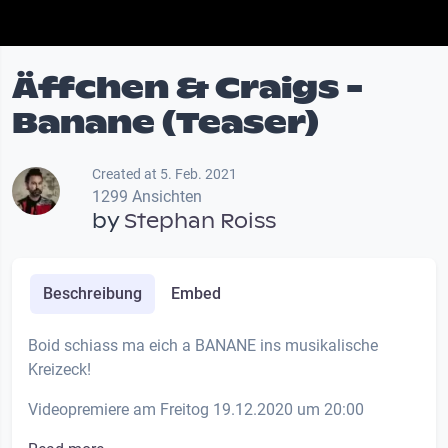
Äffchen & Craigs -
Banane (Teaser)
Created at 5. Feb. 2021
1299 Ansichten
by
Stephan Roiss
Beschreibung
Embed
Boid schiass ma eich a BANANE ins musikalische
Kreizeck!
Videopremiere am Freitog 19.12.2020 um 20:00