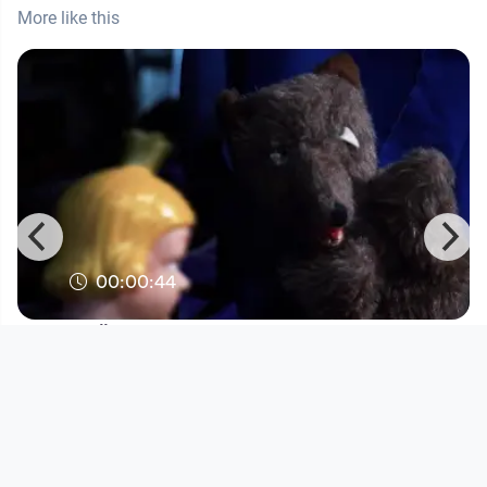
More like this
00:00:44
Äffchen & Craigs - Hitstorm (Teaser)
Musikvideo
since 5 years 8 months