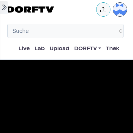
Skip to main content
User 
Hauptnavigation
Live
Lab
Upload
DORFTV
Thek