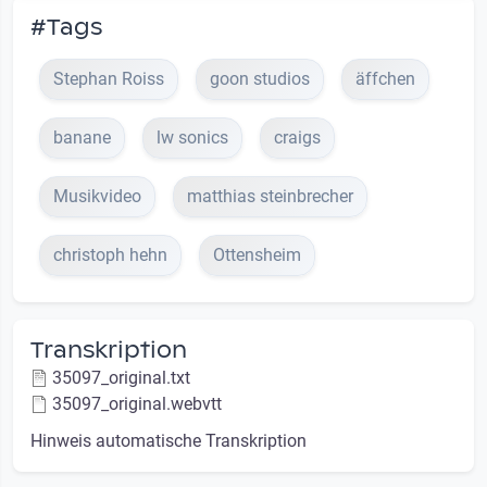
#Tags
Stephan Roiss
goon studios
äffchen
banane
lw sonics
craigs
Musikvideo
matthias steinbrecher
christoph hehn
Ottensheim
Transkription
35097_original.txt
35097_original.webvtt
Hinweis automatische Transkription