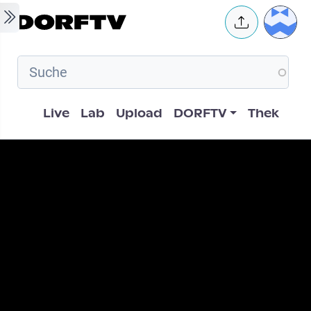
Skip to main content
User 
Hauptnavigation
Live
Lab
Upload
DORFTV
Thek