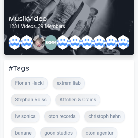
Musikvideo
1231 Videos, 39 Members
#Tags
Florian Hackl
extrem liab
Stephan Roiss
Äffchen & Craigs
lw sonics
oton records
christoph hehn
banane
goon studios
oton agentur