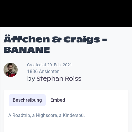
Äffchen & Craigs -
BANANE
Created at 20. Feb. 2021
1836 Ansichten
by
Stephan Roiss
Beschreibung
Embed
A Roadtrip, a Highscore, a Kinderspü.