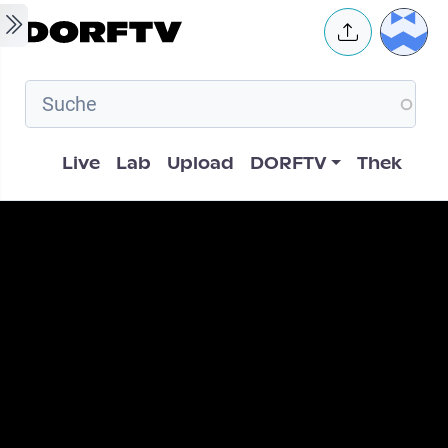
Skip to main content
User 
Hauptnavigation
Live
Lab
Upload
DORFTV
Thek