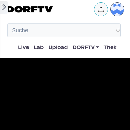
Skip to main content
User 
Hauptnavigation
Live
Lab
Upload
DORFTV
Thek