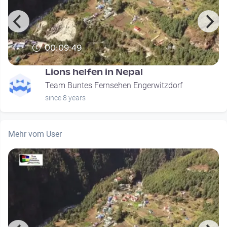
00:09:49
Lions helfen in Nepal
Team Buntes Fernsehen Engerwitzdorf
since 8 years
Mehr vom User