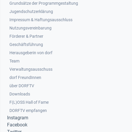
Grundsätze der Programmgestaltung
Jugendschutzerklärung
Impressum & Haftungsausschluss
Nutzungsvereinbarung
Footer 2
Förderer & Partner
Geschäftsführung
Herausgeberin von dorf
Team
Verwaltungsausschuss
dorf FreundInnen
Footer 3
über DORFTV
Downloads
F(L)OSS Hall of Fame
Footer 4
DORFTV empfangen
Instagram
Facebook
Twitter