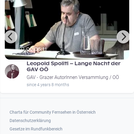
00:06:11
Leopold Spoliti – Lange Nacht der
GAV OÖ
GAV - Grazer AutorInnen Versammlung / OÖ
since 4 years 8 months
Footer 1
Charta für Community Fernsehen in Österreich
Datenschutzerklärung
Gesetze im Rundfunkbereich