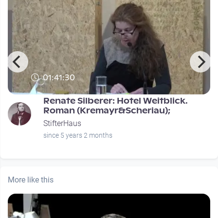
01:41:30
Renate Silberer: Hotel Weitblick.
Roman (Kremayr&Scheriau);
StifterHaus
since 5 years 2 months
More like this