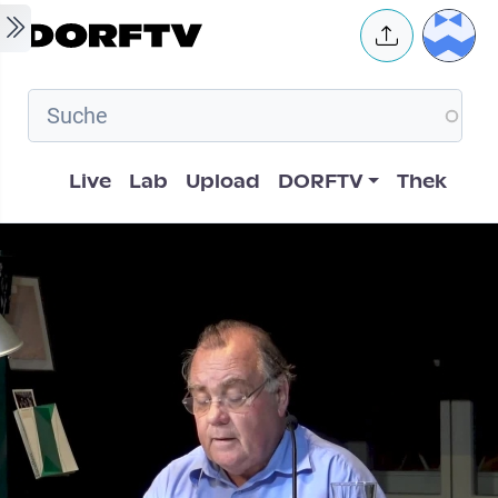
Skip to main content
User 
Hauptnavigation
Live
Lab
Upload
DORFTV
Thek