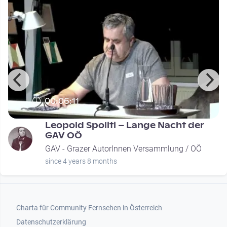
00:06:11
Leopold Spoliti – Lange Nacht der
GAV OÖ
GAV - Grazer AutorInnen Versammlung / OÖ
since 4 years 8 months
Footer 1
Charta für Community Fernsehen in Österreich
Datenschutzerklärung