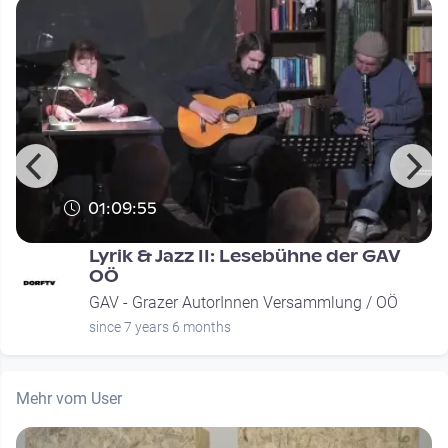
01:09:55
Lyrik & Jazz II: Lesebühne der GAV
OÖ
GAV - Grazer AutorInnen Versammlung / OÖ
since 7 years 6 months
Mehr vom User