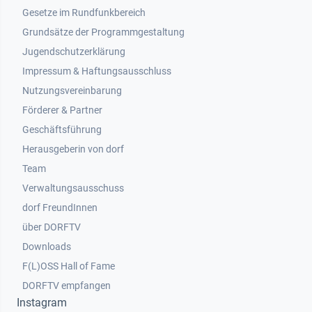
Gesetze im Rundfunkbereich
Grundsätze der Programmgestaltung
Jugendschutzerklärung
Impressum & Haftungsausschluss
Nutzungsvereinbarung
Footer 2
Förderer & Partner
Geschäftsführung
Herausgeberin von dorf
Team
Verwaltungsausschuss
dorf FreundInnen
Footer 3
über DORFTV
Downloads
F(L)OSS Hall of Fame
Footer 4
DORFTV empfangen
Instagram