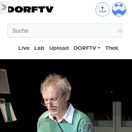
Skip to main content
User 
Hauptnavigation
Live
Lab
Upload
DORFTV
Thek