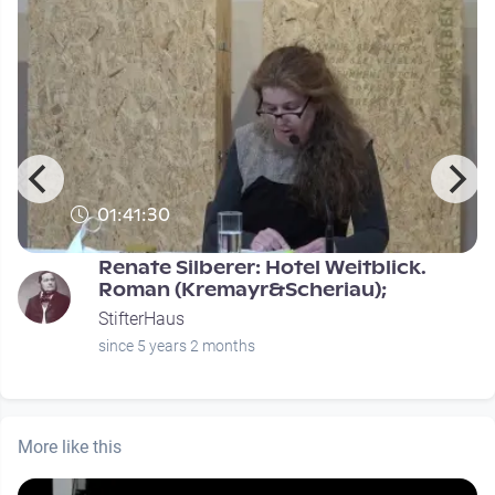
01:41:30
Renate Silberer: Hotel Weitblick.
Roman (Kremayr&Scheriau);
StifterHaus
since 5 years 2 months
More like this