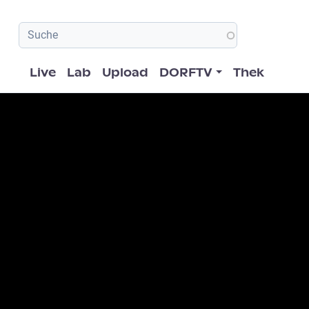
Hauptnavigation
Live
Lab
Upload
DORFTV
Thek