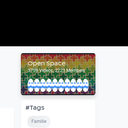
Open Space
3759 Videos, 2223 Members
#Tags
Familie