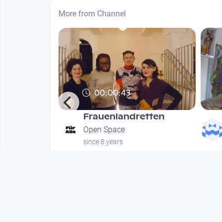
More from Channel
00:00:43
Frauenlandretten
hung
Open Space
since 8 years
nths
Mehr vom User