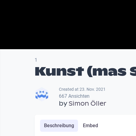
1
Kunst (mas 
Created at 23. Nov. 2021
667 Ansichten
by
Simon Öller
Beschreibung
Embed