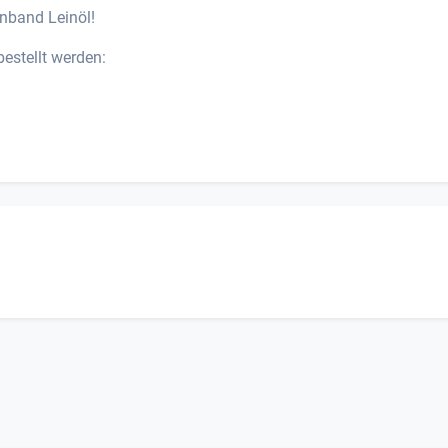
enband Leinöl!
estellt werden: