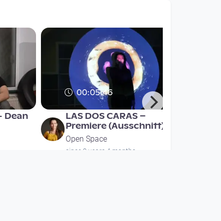
00:05:46
- Dean
LAS DOS CARAS –
Premiere (Ausschnitt)
Open Space
since 9 years 4 months