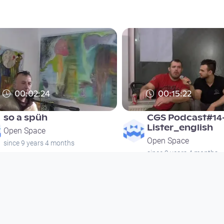
00:02:24
00:15:22
so a spüh
CGS Podcast#14
Lister_english
Open Space
Open Space
since 9 years 4 months
since 9 years 4 months