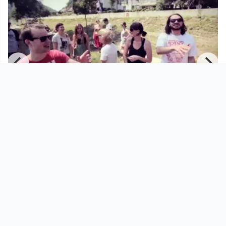
00:05:13
3MinutenEi feat. Average & Url - Der
letzte Sommertag
Musikvideo
since 12 years 3 months
Footer 1
Charta für Community Fernsehen in Österreich
Datenschutzerklärung
Gesetze im Rundfunkbereich