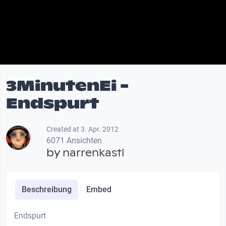
3MinutenEi -
Endspurt
Created at 3. Apr. 2012
6071 Ansichten
by
narrenkastl
Beschreibung
Embed
Endspurt