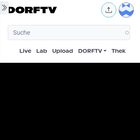
Skip to main content
User 
Hauptnavigation
Live
Lab
Upload
DORFTV
Thek