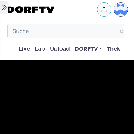
Skip to main content
User 
Hauptnavigation
Live
Lab
Upload
DORFTV
Thek