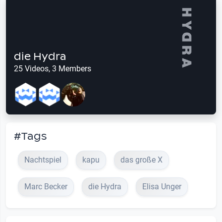
die Hydra
25 Videos, 3 Members
#Tags
Nachtspiel
kapu
das große X
Marc Becker
die Hydra
Elisa Unger