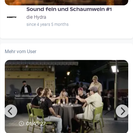
Sound fein und Schaumwein #1
die Hydra
since 4 years 5 months
Mehr vom User
01:45:27