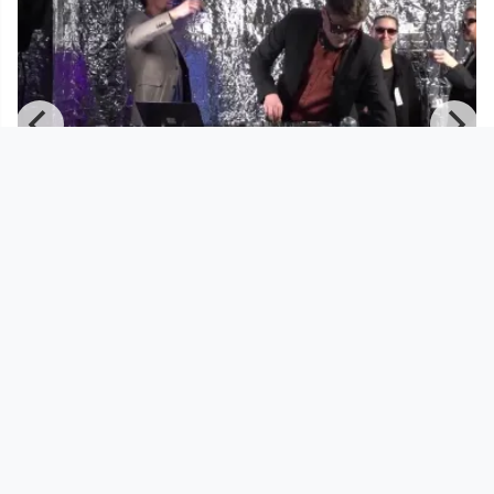
02:03:05
Sound fein und Schaumwein #2
die Hydra
since 4 years 4 months
Footer 1
Charta für Community Fernsehen in Österreich
Datenschutzerklärung
Gesetze im Rundfunkbereich