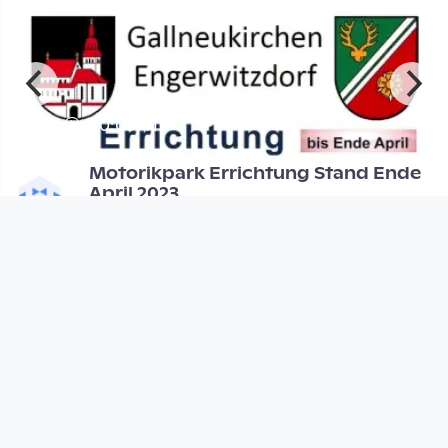
00:09:41
f
Motorikpark Errichtung Stand Ende
April 2023
Team Buntes Fernsehen Engerwitzdorf
since 3 years 3 months
Footer 1
Charta für Community Fernsehen in Österreich
Datenschutzerklärung
Gesetze im Rundfunkbereich
Grundsätze der Programmgestaltung