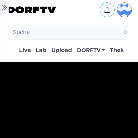
Skip to main content
User 
Hauptnavigation
Live
Lab
Upload
DORFTV
Thek