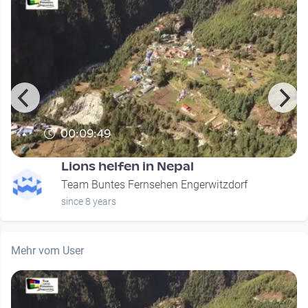
00:09:49
Lions helfen in Nepal
Team Buntes Fernsehen Engerwitzdorf
since 8 years
Mehr vom User