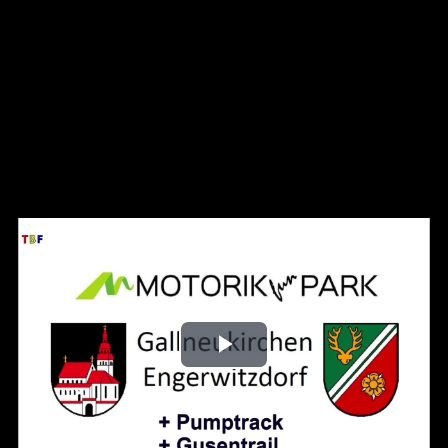
Play
Video