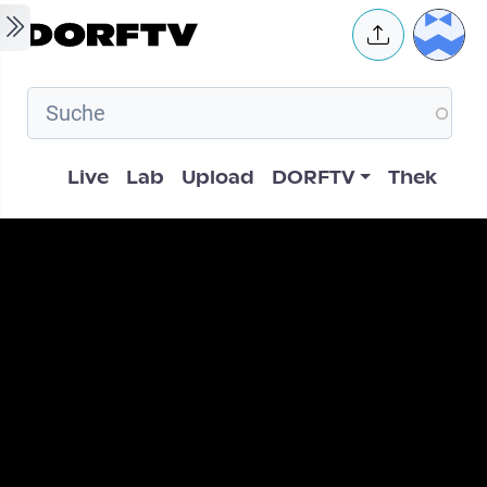
Skip to main content
User 
Hauptnavigation
Live
Lab
Upload
DORFTV
Thek