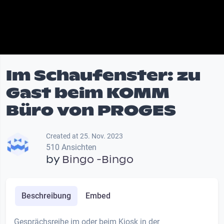
Im Schaufenster: zu
Gast beim KOMM
Büro von PROGES
Created at 25. Nov. 2023
510 Ansichten
by
Bingo -Bingo
Beschreibung
Embed
Gesprächsreihe im oder beim Kiosk in der