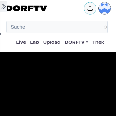
Skip to main content
User 
m
Hauptnavigation
Live
Lab
Upload
DORFTV
Thek