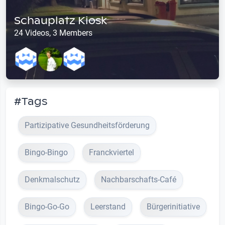
Schauplatz Kiosk
24 Videos, 3 Members
#Tags
Partizipative Gesundheitsförderung
Bingo-Bingo
Franckviertel
Denkmalschutz
Nachbarschafts-Café
Bingo-Go-Go
Leerstand
Bürgerinitiative