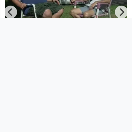
00:09:39
Im Schaufenster #4
Schauplatz Kiosk
since 3 years 11 months
Footer 1
Charta für Community Fernsehen in Österreich
Datenschutzerklärung
Gesetze im Rundfunkbereich
Grundsätze der Programmgestaltung
Jugendschutzerklärung
Impressum & Haftungsausschluss