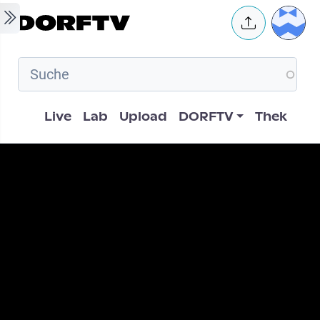
Skip to main content
User 
Hauptnavigation
Live
Lab
Upload
DORFTV
Thek