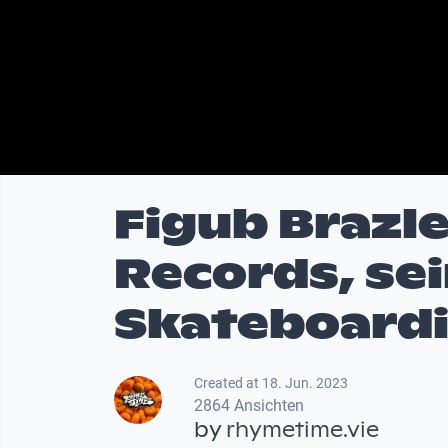
Figub Brazl
Records, se
Skateboardi
Created at 18. Jun. 2023
2864 Ansichten
by
rhymetime.vie