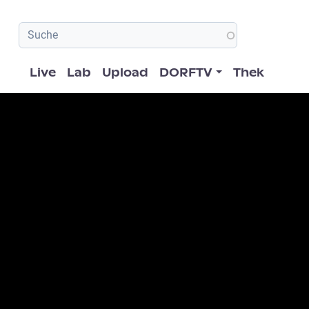
Hauptnavigation
Live
Lab
Upload
DORFTV
Thek