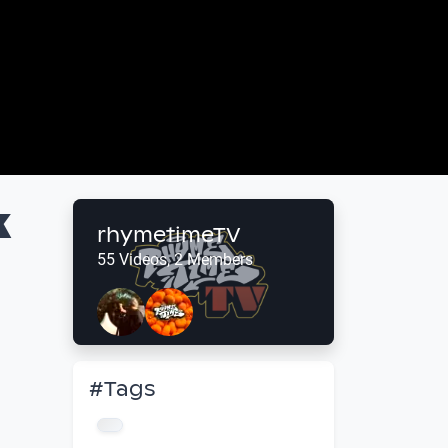
k
rhymetimeTV
55 Videos, 2 Members
#Tags