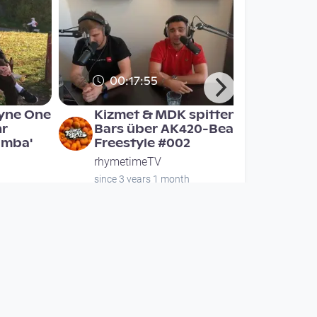
00:17:55
ayne One
Kizmet & MDK spitten
hr
Bars über AK420-Beats |
amba'
Freestyle #002
rhymetimeTV
since 3 years 1 month