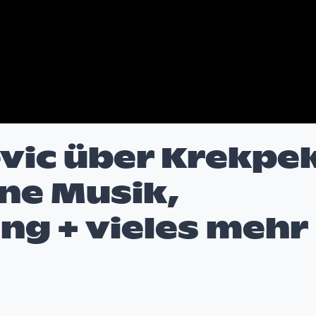
evic über Krekpe
ine Musik,
ng + vieles mehr