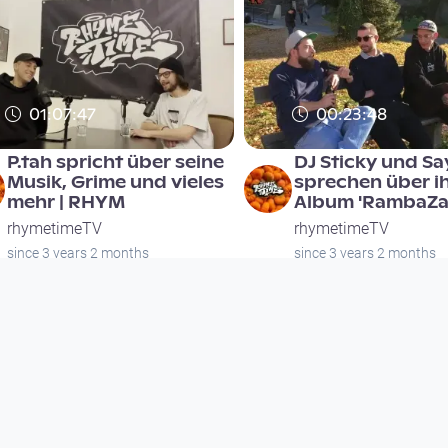
01:07:47
00:23:48
P.tah spricht über seine
DJ Sticky und S
Musik, Grime und vieles
sprechen über i
mehr | RHYM
Album 'RambaZ
rhymetimeTV
rhymetimeTV
since 3 years 2 months
since 3 years 2 months