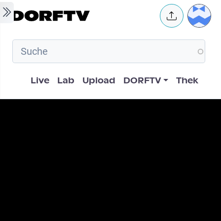
Skip to main content
User 
Hauptnavigation
Live
Lab
Upload
DORFTV
Thek