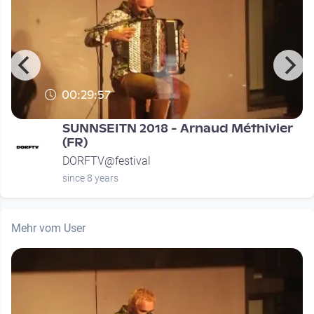
00:29:57
SUNNSEITN 2018 - Arnaud Méthivier
(FR)
DORFTV@festival
since 8 years
Mehr vom User