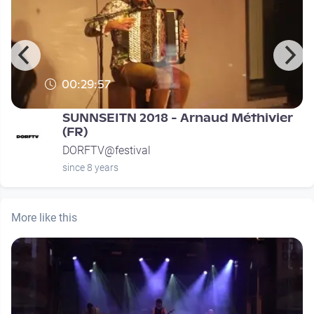
00:29:57
SUNNSEITN 2018 - Arnaud Méthivier
(FR)
DORFTV@festival
since 8 years
More like this