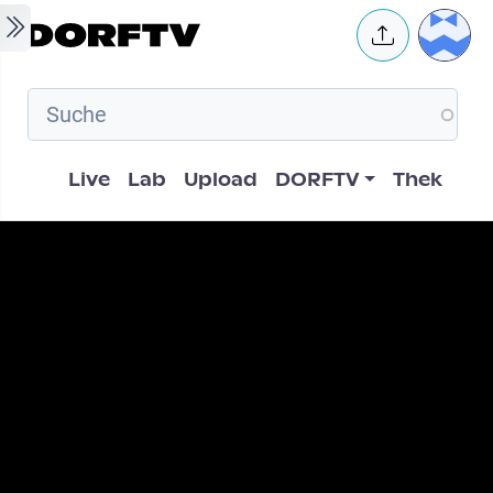
Skip to main content
User 
Hauptnavigation
Live
Lab
Upload
DORFTV
Thek