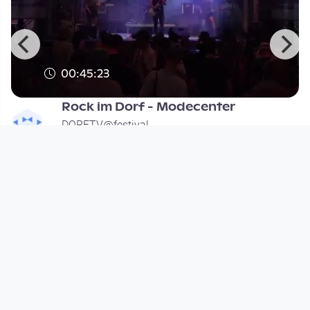
00:45:23
Rock im Dorf - Modecenter
DORFTV@festival
since 2 years
Footer 1
Charta für Community Fernsehen in Österreich
Datenschutzerklärung
Gesetze im Rundfunkbereich
Grundsätze der Programmgestaltung
Jugendschutzerklärung