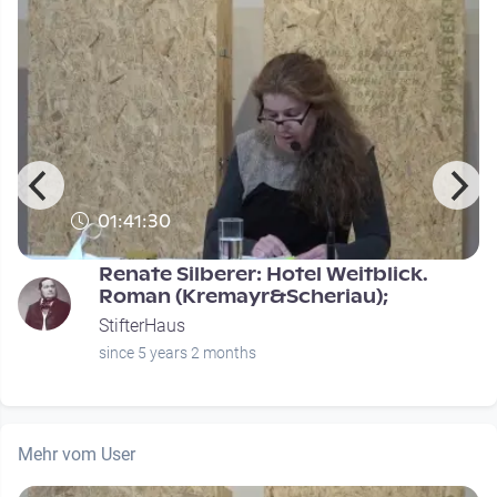
01:41:30
Renate Silberer: Hotel Weitblick.
Roman (Kremayr&Scheriau);
StifterHaus
since 5 years 2 months
Mehr vom User