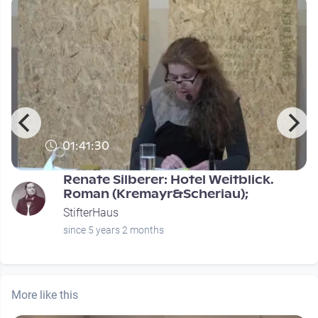
01:41:30
Renate Silberer: Hotel Weitblick.
Roman (Kremayr&Scheriau);
StifterHaus
since 5 years 2 months
More like this