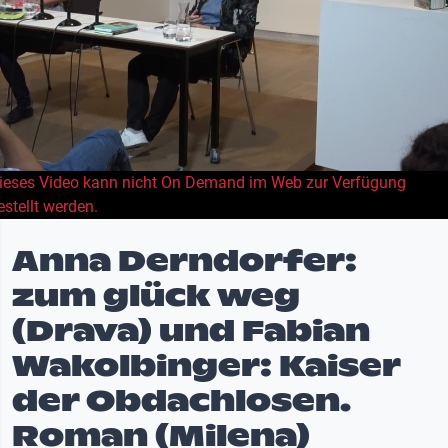
ieses Video kann nicht On Demand im Web zur Verfügung
estellt werden.
Anna Derndorfer:
zum glück weg
(Drava) und Fabian
Wakolbinger: Kaiser
der Obdachlosen.
Roman (Milena)