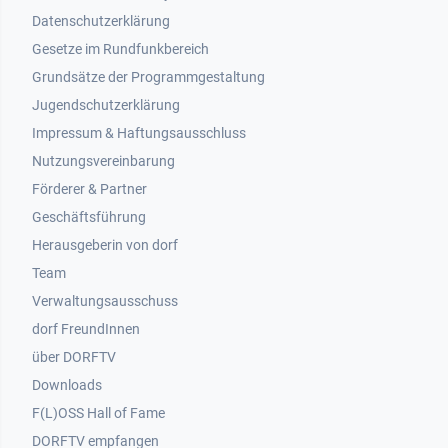
Datenschutzerklärung
Gesetze im Rundfunkbereich
Grundsätze der Programmgestaltung
Jugendschutzerklärung
Impressum & Haftungsausschluss
Nutzungsvereinbarung
Footer 2
Förderer & Partner
Geschäftsführung
Herausgeberin von dorf
Team
Verwaltungsausschuss
dorf FreundInnen
Footer 3
über DORFTV
Downloads
F(L)OSS Hall of Fame
Footer 4
DORFTV empfangen