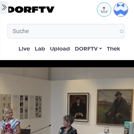
Skip to main content
User 
Hauptnavigation
Live
Lab
Upload
DORFTV
Thek