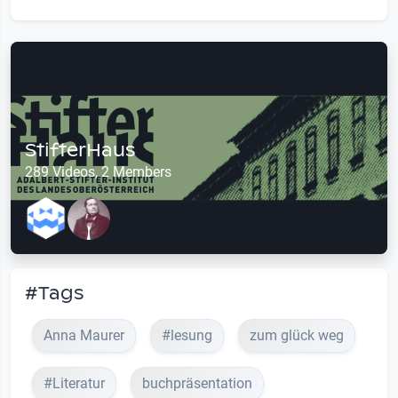
StifterHaus
289 Videos, 2 Members
#Tags
Anna Maurer
#lesung
zum glück weg
#Literatur
buchpräsentation