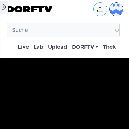
Skip to main content
User 
Hauptnavigation
Live
Lab
Upload
DORFTV
Thek