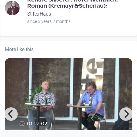
Roman (Kremayr&Scheriau);
StifterHaus
since 5 years 2 months
More like this
01:22:02