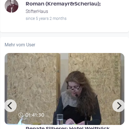
Roman (Kremayr&Scheriau);
StifterHaus
since 5 years 2 months
Mehr vom User
01:41:30
Renate Silberer: Hotel Weitblick.