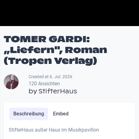
TOMER GARDI:
„Liefern", Roman
(Tropen Verlag)
Created at 6. Jul. 2026
120 Ansichten
by
StifterHaus
Beschreibung
Embed
StifterHaus außer Haus im Musikpavillon