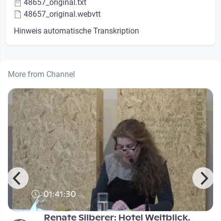
48657_original.txt
48657_original.webvtt
Hinweis automatische Transkription
More from Channel
01:41:30
Renate Silberer: Hotel Weitblick.