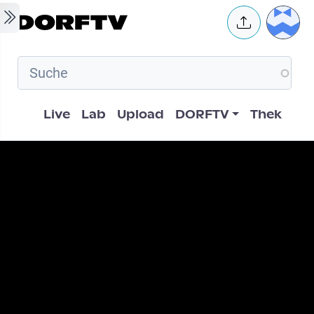
Skip to main content
User 
Hauptnavigation
Live
Lab
Upload
DORFTV
Thek