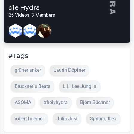
die Hydra
25 Videos, 3 Members
#Tags
grüner anker
Laurin Döpfner
Bruckner´s Beats
LiLi Lee Jung In
ASOMA
#holyhydra
Björn Büchner
robert huemer
Julia Just
Spitting Ibex