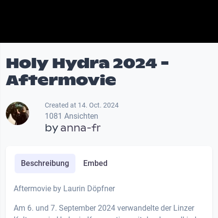
Holy Hydra 2024 -
Aftermovie
Created at 14. Oct. 2024
1081 Ansichten
by
anna-fr
Beschreibung
Embed
Aftermovie by Laurin Döpfner
Am 6. und 7. September 2024 verwandelte der Linzer