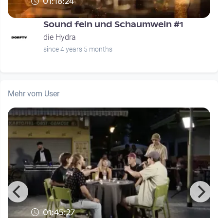
01:18:24
Sound fein und Schaumwein #1
die Hydra
since 4 years 5 months
Mehr vom User
01:45:27