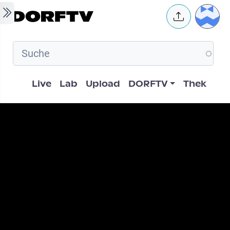
Skip to main content
User 
Hauptnavigation
Live
Lab
Upload
DORFTV
Thek