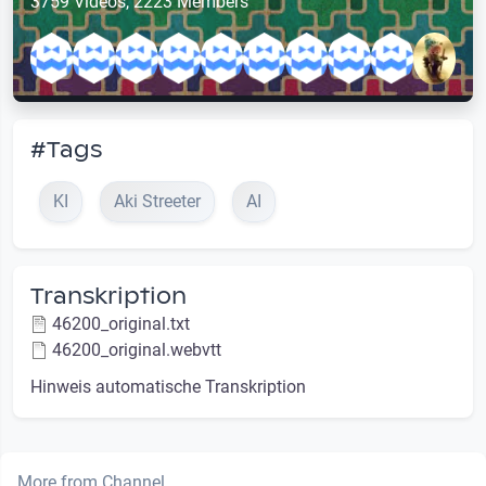
3759 Videos, 2223 Members
#Tags
KI
Aki Streeter
AI
Transkription
46200_original.txt
46200_original.webvtt
Hinweis automatische Transkription
More from Channel