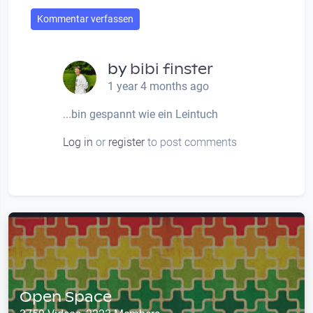
Kommentar verfassen
by
bibi finster
1 year 4 months ago
...bin gespannt wie ein Leintuch
Log in
or
register
to post comments
Open Space