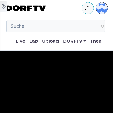
Skip to main content
User 
Hauptnavigation
Live
Lab
Upload
DORFTV
Thek