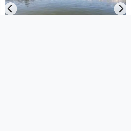
01:00:00
Tag 09 ::: Budapest 1653 - Fajsz 1508
Im Fluss _ In Flux
since 1 year 2 months
Footer 1
Charta für Community Fernsehen in Österreich
Datenschutzerklärung
Gesetze im Rundfunkbereich
Grundsätze der Programmgestaltung
Jugendschutzerklärung
Impressum & Haftungsausschluss