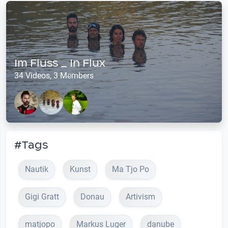
Im Fluss _ In Flux
34 Videos, 3 Members
#Tags
Nautik
Kunst
Ma Tjo Po
Gigi Gratt
Donau
Artivism
matjopo
Markus Luger
danube