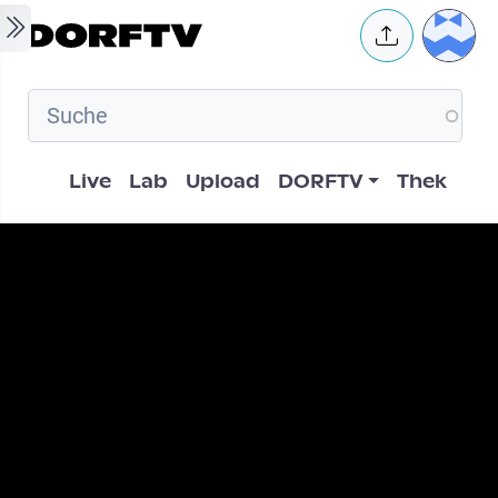
Skip to main content
User 
Hauptnavigation
Live
Lab
Upload
DORFTV
Thek