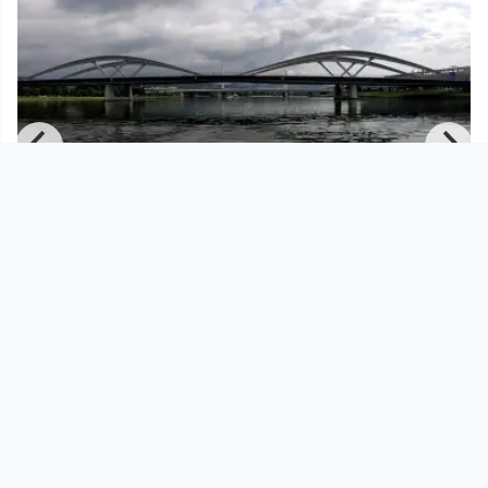
01:00:00
Tag 01 ::: Linz 2135 - Marbach 2050
Im Fluss _ In Flux
since 1 year 2 months
Footer 1
Charta für Community Fernsehen in Österreich
Datenschutzerklärung
Gesetze im Rundfunkbereich