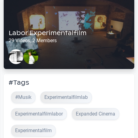
Labor Experimentalfilm
29 Videos, 2 Members
#Tags
#Musik
Experimentalfilmlab
Experimentalfilmlabor
Expanded Cinema
Experimentalfilm