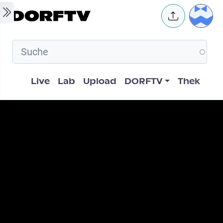
Skip to main content
User 
Hauptnavigation
Live
Lab
Upload
DORFTV
Thek