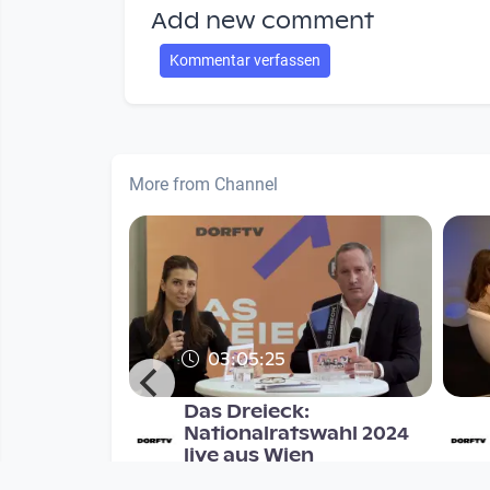
Add new comment
Kommentar verfassen
More from Channel
03:05:25
 Die
Das Dreieck:
und ich
Nationalratswahl 2024
live aus Wien
itik und
Das Dreieck - Politik und
munity-TV