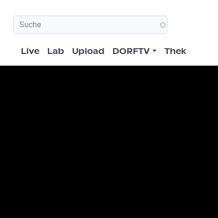
Hauptnavigation
Live
Lab
Upload
DORFTV
Thek