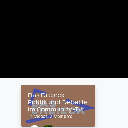
Das Dreieck -
Politik und Debatte
im Community-TV
14 Videos, 2 Members