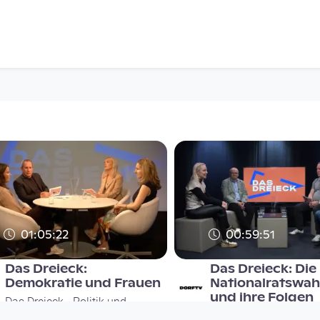
01:05:22
00:59:51
Das Dreieck:
Das Dreieck: Die
Demokratie und Frauen
Nationalratswah
und ihre Folgen
Das Dreieck - Politik und
Das Dreieck - Politik 
Debatte im Community-TV