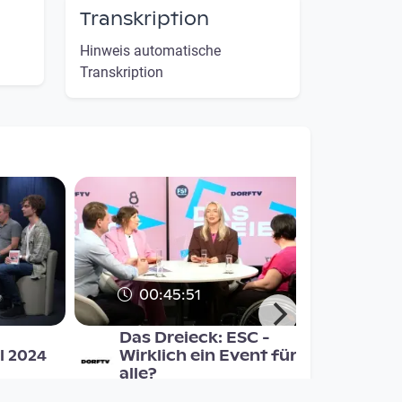
Transkription
Hinweis automatische
Transkription
00:45:51
Das Dreieck: ESC -
l 2024
Wirklich ein Event für
alle?
und
Das Dreieck - Politik und