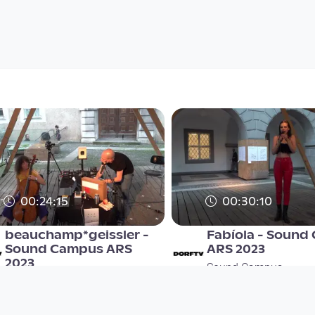
00:24:15
00:30:10
beauchamp*geissler -
Fabíola - Sound
Sound Campus ARS
ARS 2023
2023
Sound Campus
Sound Campus
since 2 years 10 months
since 2 years 10 months