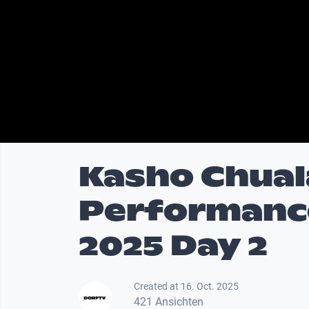
Kasho Chuala
Performanc
2025 Day 2
Created at 16. Oct. 2025
421 Ansichten