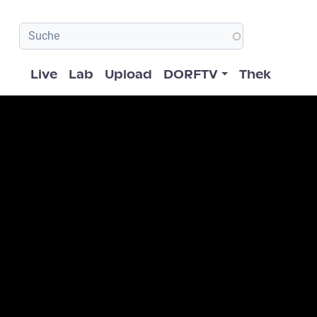
Hauptnavigation
Live
Lab
Upload
DORFTV
Thek