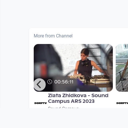
More from Channel
00:56:11
us
Zlata Zhidkova - Sound
lo Torres
Campus ARS 2023
Sound Campus
nths
since 2 years 10 months