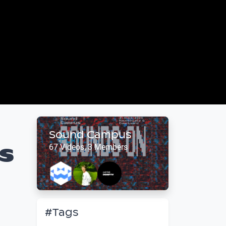
Sound Campus
s
67 Videos, 3 Members
#Tags