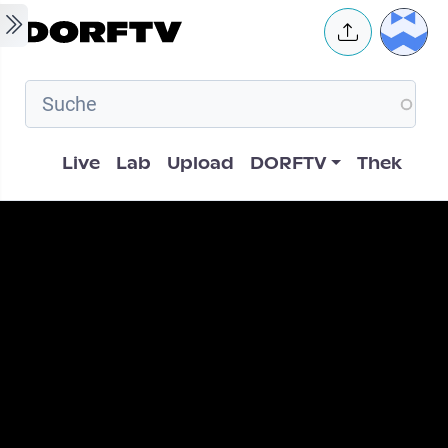
Skip to main content
User 
Hauptnavigation
Live
Lab
Upload
DORFTV
Thek