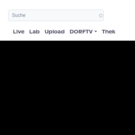
Hauptnavigation
Live
Lab
Upload
DORFTV
Thek