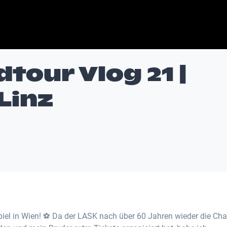
dtour Vlog 21 |
Linz
iel in Wien! ⚽ Da der LASK nach über 60 Jahren wieder die Ch