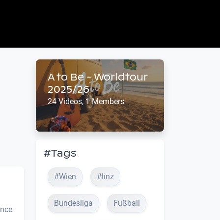
A to Be - Worldtour
2025/26
24 Videos, 1 Members
#Tags
#Wien
#linz
Bundesliga
Fußball
ance