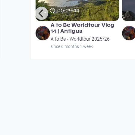
00:09:44
dtour Vlog 2
A to Be Worldtour Vlog
14 | Antigua
our 2025/26
A to Be - Worldtour 2025/26
 weeks
since 6 months 1 week
Mehr vom User
00:09:44