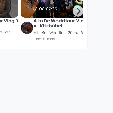
00:07:35
r Vlog 3
A to Be Worldtour Vlog
4 | Kitzbühel
025/26
A to Be - Worldtour 2025/26
s
since 10 months
00:07:35