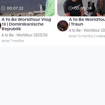
00:07:22
00:05:08
A to Be Worldtour Vlog
A to Be Worldtou
13 | Dominikanische
| Traun
Republik
A to Be - Worldtour 2
A to Be - Worldtour 2025/26
since 10 months 2 week
since 7 months
00:07:22
00:05:08