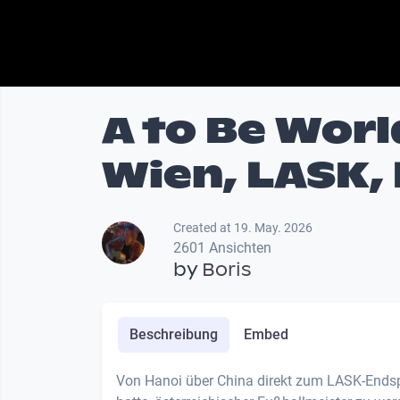
A to Be Worl
Wien, LASK, 
Created at 19. May. 2026
2601 Ansichten
by
Boris
Beschreibung
Embed
Von Hanoi über China direkt zum LASK-Endsp