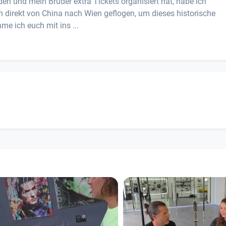
den und mein Bruder extra Tickets organisiert hat, habe ich
 direkt von China nach Wien geflogen, um dieses historische
me ich euch mit ins ...