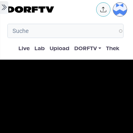
Skip to main content
User 
Hauptnavigation
Live
Lab
Upload
DORFTV
Thek