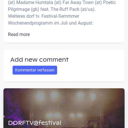
(at) Madame Humtata (at) Far Away Town (at) Poetic
Pilgrimage (gb) feat. The Ruff Pack (at/us).
Weiteres dorf tv. Festival-Semmmer
Wochenendprogramm im Juli und August:
Read more
Add new comment
Kommentar verfassen
DORFTV@festival