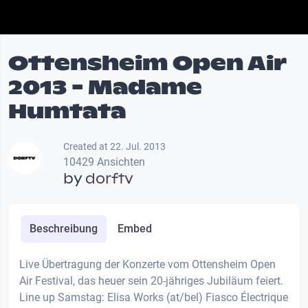
Ottensheim Open Air
2013 - Madame
Humtata
Created at 22. Jul. 2013
10429 Ansichten
by
dorftv
Beschreibung
Embed
Live Übertragung der Konzerte vom Ottensheim Open
Air Festival, das heuer sein 20-jähriges Jubiläum feiert.
Line up Samstag: Elisa Works (at/bel) Fiasco Électrique