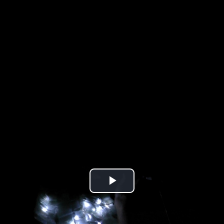
Play
Video