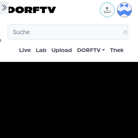
Skip to main content
User 
m
Hauptnavigation
Live
Lab
Upload
DORFTV
Thek