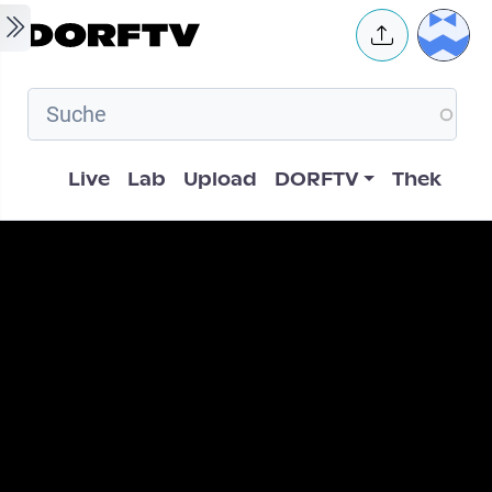
Skip to main content
User 
Hauptnavigation
Live
Lab
Upload
DORFTV
Thek