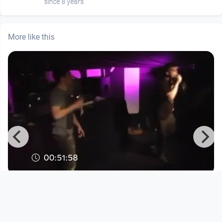
since 8 years
More like this
00:51:58
20 Jahre KAPU Hip Hop Jams Teil 2 mit
AVERAGE & URL
KapuTV
since 12 years 5 months