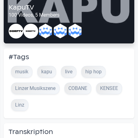
KapuTV
100 Videos, 5 Members
#Tags
musik
kapu
live
hip hop
Linzer Musikszene
COBANE
KENSEE
Linz
Transkription