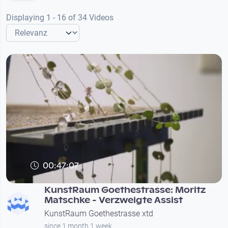
Displaying 1 - 16 of 34 Videos
00:47:07
KunstRaum Goethestrasse: Moritz
Matschke - Verzweigte Assist
KunstRaum Goethestrasse xtd
since 1 month 1 week