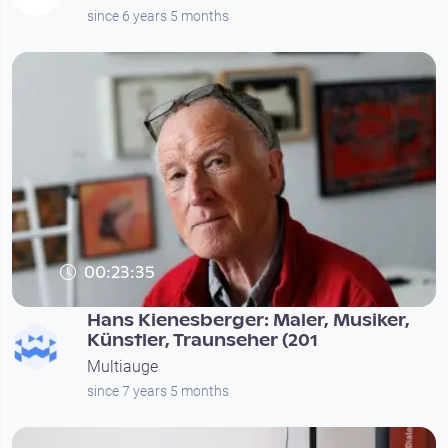
since 6 years 5 months
00:23:35
Hans Kienesberger: Maler, Musiker,
Künstler, Traunseher (201
Multiauge
since 7 years 5 months