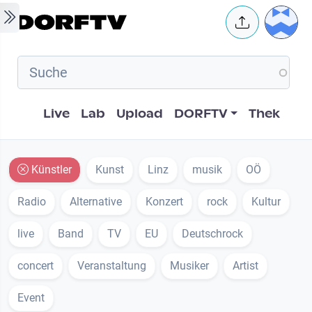
Skip to main content
User 
Hauptnavigation
Live
Lab
Upload
DORFTV
Thek
Künstler
Kunst
Linz
musik
OÖ
Radio
Alternative
Konzert
rock
Kultur
live
Band
TV
EU
Deutschrock
concert
Veranstaltung
Musiker
Artist
Event