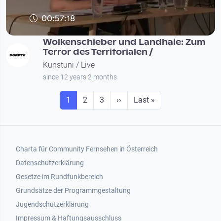
00:57:18
Wolkenschieber und Landhaie: Zum
Terror des Territorialen /
Kunstuni / Live
since 12 years 2 months
Seitennummerierung
Seite
Seite
Seite
Next page
Last page
1
2
3
››
Last »
Footer 1
Charta für Community Fernsehen in Österreich
Datenschutzerklärung
Gesetze im Rundfunkbereich
Grundsätze der Programmgestaltung
Jugendschutzerklärung
Impressum & Haftungsausschluss