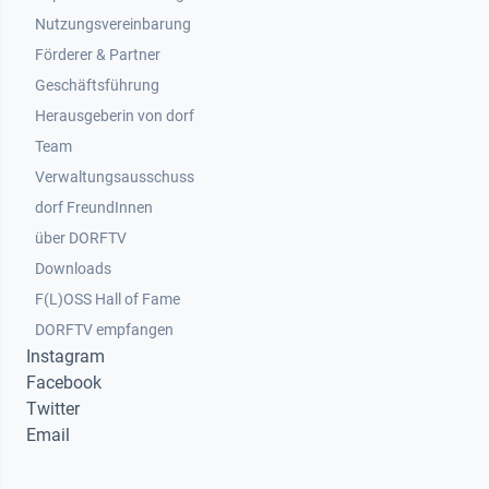
Nutzungsvereinbarung
Footer 2
Förderer & Partner
Geschäftsführung
Herausgeberin von dorf
Team
Verwaltungsausschuss
dorf FreundInnen
Footer 3
über DORFTV
Downloads
F(L)OSS Hall of Fame
Footer 4
DORFTV empfangen
Instagram
Facebook
Twitter
Email