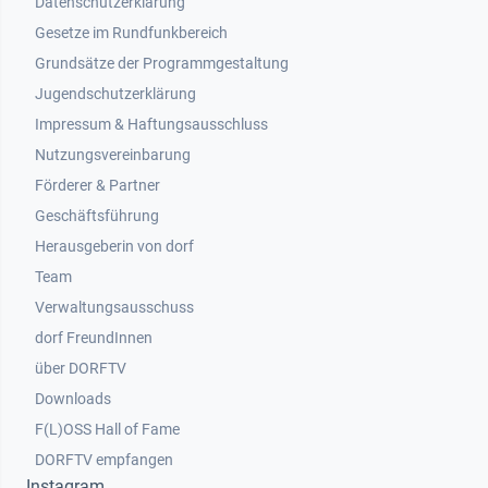
Datenschutzerklärung
Gesetze im Rundfunkbereich
Grundsätze der Programmgestaltung
Jugendschutzerklärung
Impressum & Haftungsausschluss
Nutzungsvereinbarung
Footer 2
Förderer & Partner
Geschäftsführung
Herausgeberin von dorf
Team
Verwaltungsausschuss
dorf FreundInnen
Footer 3
über DORFTV
Downloads
F(L)OSS Hall of Fame
Footer 4
DORFTV empfangen
Instagram