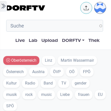
Skip to main content
User 
Hauptnavigation
Live
Lab
Upload
DORFTV
Thek
Oberösterreich
Linz
Martin Wassermair
Österreich
Austria
ÖVP
OÖ
FPÖ
Kultur
Radio
Band
TV
gender
musik
rock
music
Liebe
frauen
EU
SPÖ