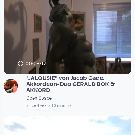
00:03:17
"JALOUSIE" von Jacob Gade,
Akkordeon-Duo GERALD BOK &
AKKORD
Open Space
since 4 years 10 months