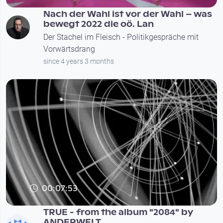
Nach der Wahl ist vor der Wahl – was
bewegt 2022 die oö. Lan
Der Stachel im Fleisch - Politikgespräche mit
Vorwärtsdrang
since 4 years 3 months
00:07:53
TRUE - from the album "2084" by
ANDERWELT