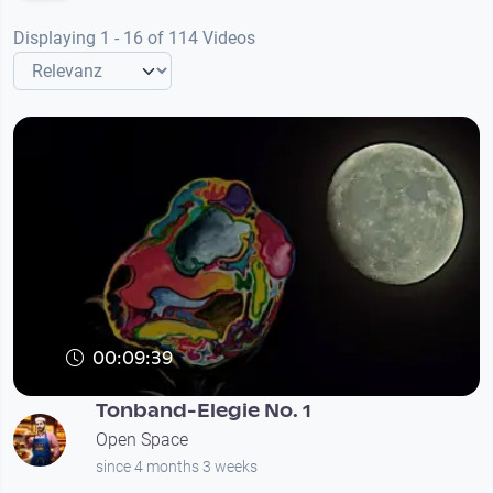
Displaying 1 - 16 of 114 Videos
00:09:39
Tonband-Elegie No. 1
Open Space
since 4 months 3 weeks