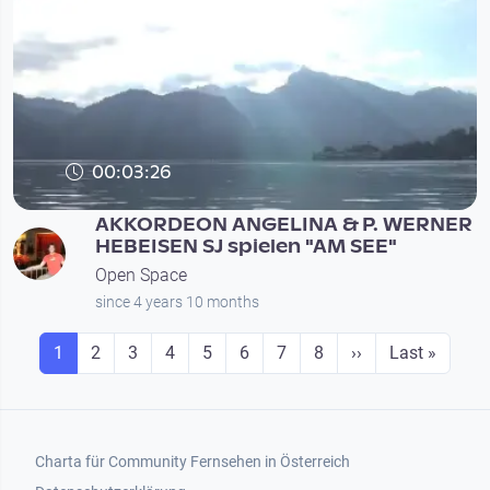
00:03:26
AKKORDEON ANGELINA & P. WERNER
HEBEISEN SJ spielen "AM SEE"
Open Space
since 4 years 10 months
Seitennummerierung
Seite
Seite
Seite
Seite
Seite
Seite
Seite
Seite
Next page
Last page
1
2
3
4
5
6
7
8
››
Last »
Footer 1
Charta für Community Fernsehen in Österreich