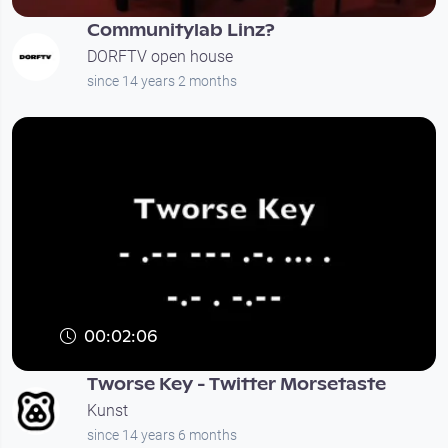
Communitylab Linz?
DORFTV open house
since 14 years 2 months
00:02:06
Tworse Key - Twitter Morsetaste
Kunst
since 14 years 6 months