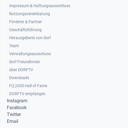
Impressum & Haftungsausschluss
Nutzungsvereinbarung
Footer 2
Förderer & Partner
Geschäftsführung
Herausgeberin von dorf
Team
Verwaltungsausschuss
dorf FreundInnen
Footer 3
über DORFTV
Downloads
F(L)OSS Hall of Fame
Footer 4
DORFTV empfangen
Instagram
Facebook
Twitter
Email