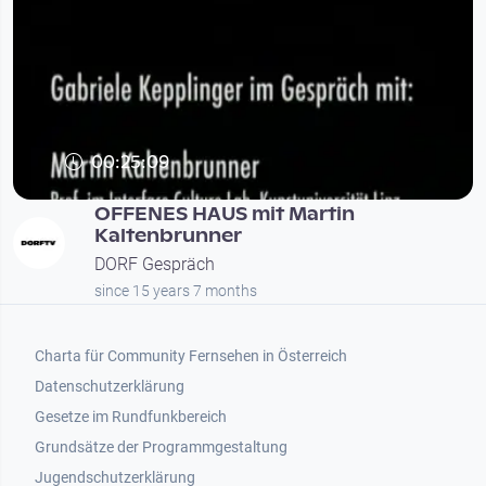
00:25:09
OFFENES HAUS mit Martin
Kaltenbrunner
DORF Gespräch
since 15 years 7 months
Footer 1
Charta für Community Fernsehen in Österreich
Datenschutzerklärung
Gesetze im Rundfunkbereich
Grundsätze der Programmgestaltung
Jugendschutzerklärung