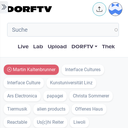
Skip to main content
User 
Hauptnavigation
Live
Lab
Upload
DORFTV
Thek
Martin Kaltenbrunner
Interface Cultures
Interface Culture
Kunstuniversität Linz
Ars Electronica
papagei
Christa Sommerer
Tiermusik
alien products
Offenes Haus
Reactable
Us(c)hi Reiter
Liwoli