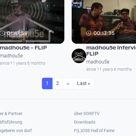
01:47:55
00:13:36
madhou5e - FLIP
madhou5e intervi
FLIP
madhou5e
madhou5e
since 11 years 6 months
since 11 years 6 months
Seite
Seite
Next page
Last page
1
2
››
Last »
er 2
Footer 3
er & Partner
über DORFTV
äftsführung
Downloads
geberin von dorf
F(L)OSS Hall of Fame