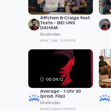
00:04:00
Äffchen & Craigs feat.
Texta - BEI UNS
DAHAM
Musikvideo
since 1 year 10 months
00:04:12
Average - 1 Uhr 30
(prod. Flip)
Musikvideo
since 5 years 6 months