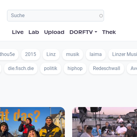
Hauptnavigation
Live
Lab
Upload
DORFTV
Thek
dhou5e
2015
Linz
musik
laima
Linzer Mus
die.fisch.die
politik
hiphop
Redeschwall
Av