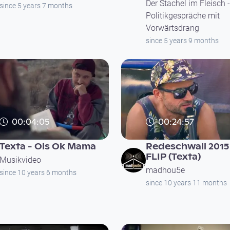
Der Stachel im Fleisch -
since 5 years 7 months
Politikgespräche mit
Vorwärtsdrang
since 5 years 9 months
00:04:05
00:24:57
Texta - Ois Ok Mama
Redeschwall 2015
FLIP (Texta)
Musikvideo
madhou5e
since 10 years 6 months
since 10 years 11 months