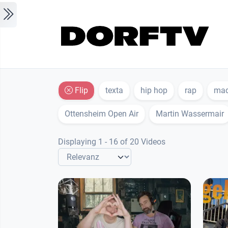
Skip to main content
Flip
texta
hip hop
rap
ma
Ottensheim Open Air
Martin Wassermair
Displaying 1 - 16 of 20 Videos