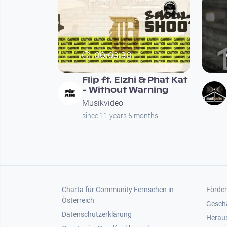
00:03:30
Flip ft. Elzhi & Phat Kat
- Without Warning
Musikvideo
since 11 years 5 months
Seitennummerierung
Footer 1
Foot
Charta für Community Fernsehen in
Förder
Österreich
Gesch
Datenschutzerklärung
Heraus