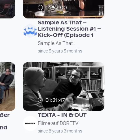
01:52:00
Sample As That –
Listening Session #1 –
Kick-Off (Episode 1
Sample As That
since 5 years 5 months
01:21:47
ßer
TEXTA - IN & OUT
Filme auf DORFTV
ind
since 8 years 3 months