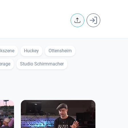
User accoun
ikszene
Huckey
Ottensheim
erage
Studio Schirmmacher