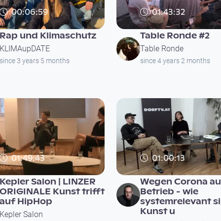
00:06:59
01:43:32
Rap und Klimaschutz
Table Ronde #2
KLIMAupDATE
Table Ronde
since 3 years 5 months
since 4 years 2 months
01:49:43
01:00:13
Kepler Salon | LINZER
Wegen Corona au
ORIGINALE Kunst trifft
Betrieb - wie
auf HipHop
systemrelevant s
Kunst u
Kepler Salon