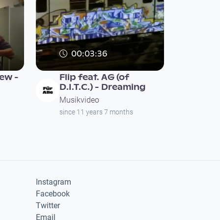
00:03:36
ew -
Flip feat. AG (of
D.I.T.C.) - Dreaming
Musikvideo
since 11 years 7 months
Instagram
Facebook
Twitter
Email