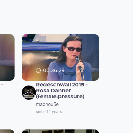
00:36:29
 -
Redeschwall 2015 -
Rosa Danner
(female:pressure)
madhou5e
since 11 years