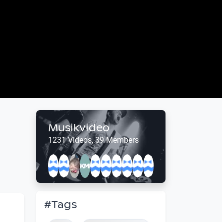
Musikvideo
1231 Videos, 39 Members
#Tags