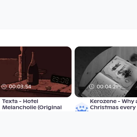
00:03:54
00:04:21
Texta - Hotel
Kerozene - Why a
Melancholie (Original
Christmas every
Video)
Musikvideo
Musikvideo
since 14 years 8 months
since 9 years 4 months