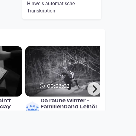
Hinweis automatische
Transkription
00:03:02
in't
Da rauhe Winter -
 day
Familienband Leinöl
Musikvideo
since 7 years 4 months