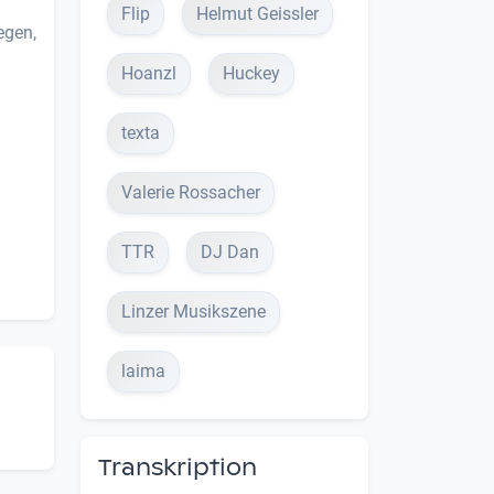
Flip
Helmut Geissler
egen,
Hoanzl
Huckey
texta
Valerie Rossacher
TTR
DJ Dan
Linzer Musikszene
laima
Transkription