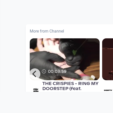
More from Channel
00:03:59
rauer's
THE CRISPIES - RING MY
 EPK
DOORSTEP (feat.
SUPERFERTIG)
Musikvideo
nth
since 9 years 4 months