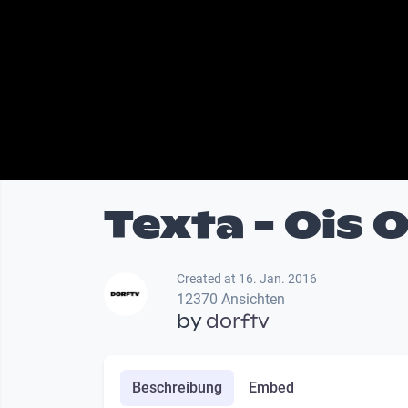
Texta - Ois
Created at 16. Jan. 2016
12370 Ansichten
by
dorftv
Beschreibung
Embed