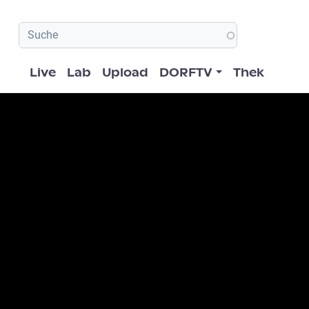
Hauptnavigation
Live
Lab
Upload
DORFTV
Thek