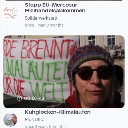
Stopp EU-Mercosur
Freihandelsabkommen
Solidarwerkstatt
since 1 year 3 months
00:07:42
Kuhglocken-Klimaläuten
Plus Ultra
since 3 years 5 months