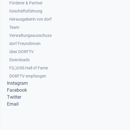
Footer 2
Förderer & Partner
Geschäftsführung
Herausgeberin von dorf
Team
Verwaltungsausschuss
dorf FreundInnen
Footer 3
über DORFTV
Downloads
F(L)OSS Hall of Fame
Footer 4
DORFTV empfangen
Instagram
Facebook
Twitter
Email