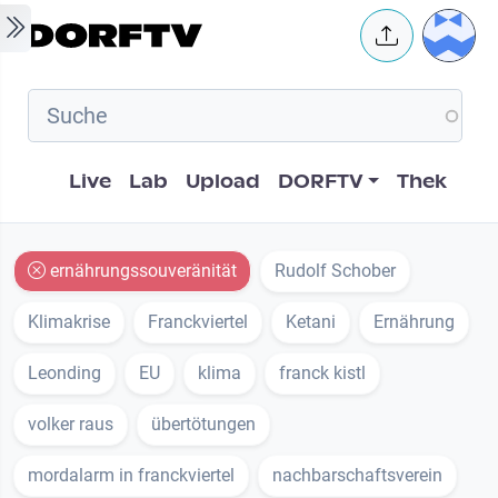
Skip to main content
User 
Hauptnavigation
Live
Lab
Upload
DORFTV
Thek
ernährungssouveränität
Rudolf Schober
Klimakrise
Franckviertel
Ketani
Ernährung
Leonding
EU
klima
franck kistl
volker raus
übertötungen
mordalarm in franckviertel
nachbarschaftsverein