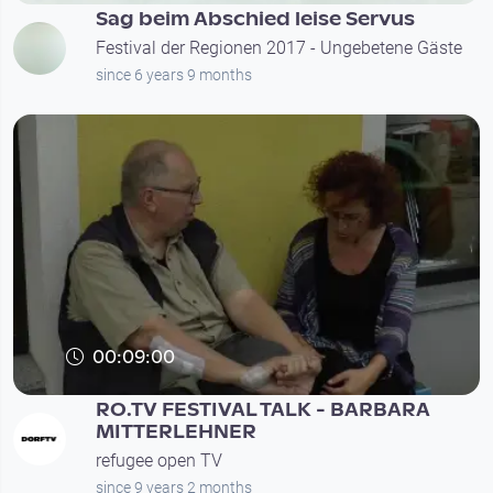
Sag beim Abschied leise Servus
Festival der Regionen 2017 - Ungebetene Gäste
since 6 years 9 months
00:09:00
RO.TV FESTIVAL TALK - BARBARA
MITTERLEHNER
refugee open TV
since 9 years 2 months