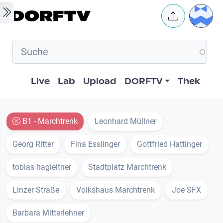
Skip to main content
User 
Hauptnavigation
Live
Lab
Upload
DORFTV
Thek
B1 - Marchtrenk
Leonhard Müllner
Georg Ritter
Fina Esslinger
Gottfried Hattinger
tobias hagleitner
Stadtplatz Marchtrenk
Linzer Straße
Volkshaus Marchtrenk
Joe SFX
Barbara Mitterlehner