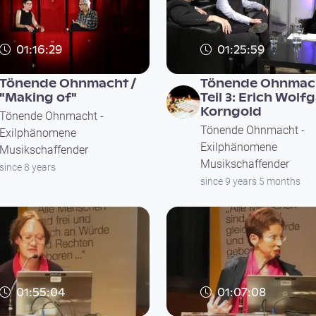
01:16:29
01:25:59
Tönende Ohnmacht /
Tönende Ohnmach
"Making of"
Teil 3: Erich Wolf
Korngold
Tönende Ohnmacht -
Tönende Ohnmacht -
Exilphänomene
Exilphänomene
Musikschaffender
Musikschaffender
since 8 years
since 9 years 5 months
01:55:04
01:07:08