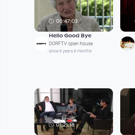
00:47:03
Hello Good Bye
DORFTV open house
since 6 years 6 months
01:21:18