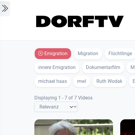
Skip to main content
Emigration
Migration
Flüchtlinge
innere Emigration
Dokumentarfilm
M
michael haas
mwl
Ruth Wodak
E
Displaying 1 - 7 of 7 Videos