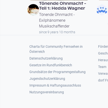
Tönende Ohnmacht -
Teil 1: Hedda Wagner
Tönende Ohnmacht -
Exilphänomene
Musikschaffender
since 9 years 10 months
Footer 1
Foot
Charta für Community Fernsehen in
Förder
Österreich
Gesch
Datenschutzerklärung
Heraus
Gesetze im Rundfunkbereich
Team
Grundsätze der Programmgestaltung
Verwa
Jugendschutzerklärung
dorf F
Impressum & Haftungsausschluss
Nutzungsvereinbarung