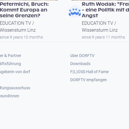
Petermichl, Bruch:
Ruth Wodak: "Fr
Kommt Europa an
- eine Politik mit 
seine Grenzen?
Angst
EDUCATION TV /
EDUCATION TV /
Wissensturm Linz
Wissensturm Linz
since 9 years 10 months
since 9 years 11 months
er 2
Footer 3
er & Partner
über DORFTV
äftsführung
Downloads
geberin von dorf
F(L)OSS Hall of Fame
Footer 4
DORFTV empfangen
ltungsausschuss
reundInnen