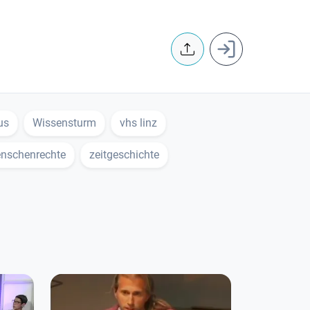
User accoun
us
Wissensturm
vhs linz
nschenrechte
zeitgeschichte