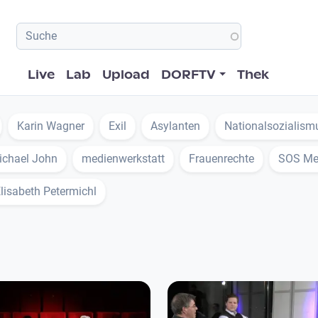
Hauptnavigation
Live
Lab
Upload
DORFTV
Thek
Karin Wagner
Exil
Asylanten
Nationalsozialism
ichael John
medienwerkstatt
Frauenrechte
SOS Me
lisabeth Petermichl