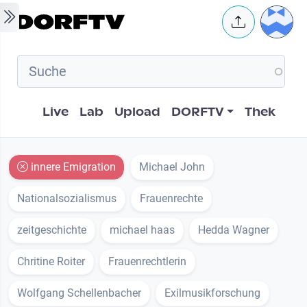
Skip to main content
User 
Hauptnavigation
Live
Lab
Upload
DORFTV
Thek
innere Emigration
Michael John
Nationalsozialismus
Frauenrechte
zeitgeschichte
michael haas
Hedda Wagner
Chritine Roiter
Frauenrechtlerin
Wolfgang Schellenbacher
Exilmusikforschung